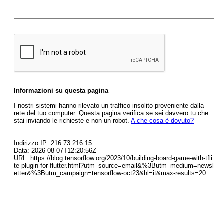
Informazioni su questa pagina
I nostri sistemi hanno rilevato un traffico insolito proveniente dalla
rete del tuo computer. Questa pagina verifica se sei davvero tu che
stai inviando le richieste e non un robot.
A che cosa è dovuto?
Indirizzo IP: 216.73.216.15
Data: 2026-08-07T12:20:56Z
URL: https://blog.tensorflow.org/2023/10/building-board-game-with-tfli
te-plugin-for-flutter.html?utm_source=email&%3Butm_medium=newsl
etter&%3Butm_campaign=tensorflow-oct23&hl=it&max-results=20