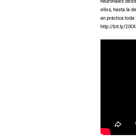
neuronales desde
ellos, hasta la 
en práctica toda 
http://bit.ly/2lX