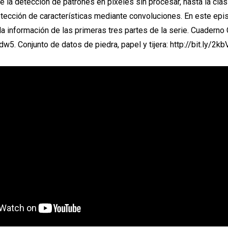
 la detección de patrones en píxeles sin procesar, hasta la clas
detección de características mediante convoluciones. En este ep
la información de las primeras tres partes de la serie. Cuaderno 
Xdw5. Conjunto de datos de piedra, papel y tijera: http://bit.ly/2k