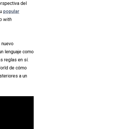
erspectiva del
su
popular
o with
n nuevo
 un lenguaje como
s reglas en sí.
World de cómo
teriores a un