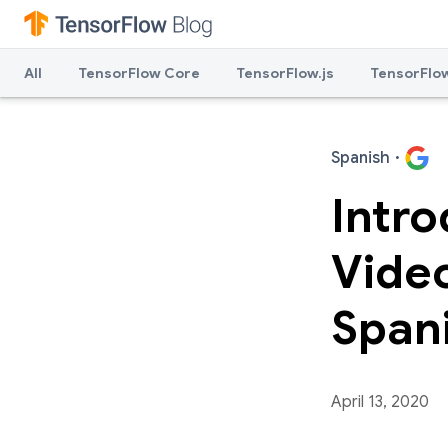
All
TensorFlow Core
TensorFlow.js
TensorFlow
Spanish
·
Intr
Video
Span
April 13, 2020