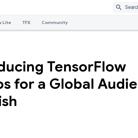
search
 Lite
TFX
Community
oducing TensorFlow
s for a Global Audi
ish