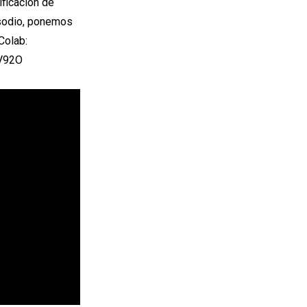
ificación de
isodio, ponemos
Colab:
bV92O