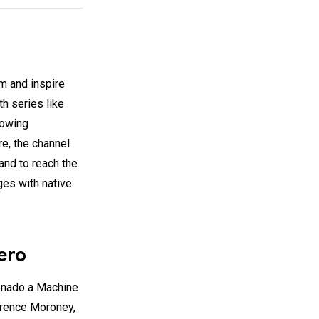
m and inspire
h series like
owing
e, the channel
and to reach the
ges with native
ero
ionado a Machine
urence Moroney,