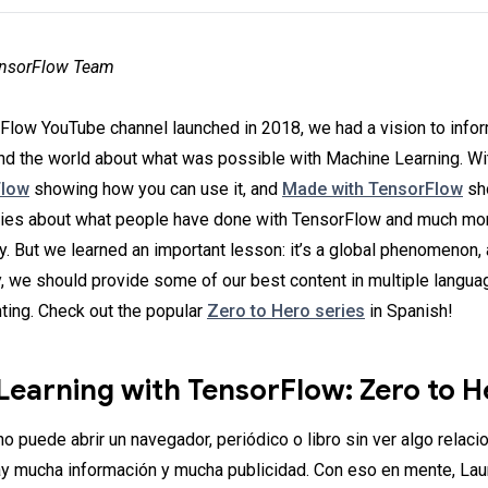
ensorFlow Team
low YouTube channel launched in 2018, we had a vision to infor
d the world about what was possible with Machine Learning. Wit
Flow
showing how you can use it, and
Made with TensorFlow
sh
ories about what people have done with TensorFlow and much mor
y. But we learned an important lesson: it’s a global phenomenon, 
y, we should provide some of our best content in multiple langua
ing. Check out the popular
Zero to Hero series
in Spanish!
Learning with TensorFlow: Zero to H
o puede abrir un navegador, periódico o libro sin ver algo relac
ay mucha información y mucha publicidad. Con eso en mente, La